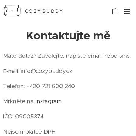
C O Z Y B U D D Y
Kontaktujte mě
Máte dotaz? Zavolejte, napište email nebo sms.
info@cozybuddy.cz
E-mail:
Telefon: +420 721 600 240
Mrkněte na
Instagram
IČO: 09005374
Nejsem plátce DPH